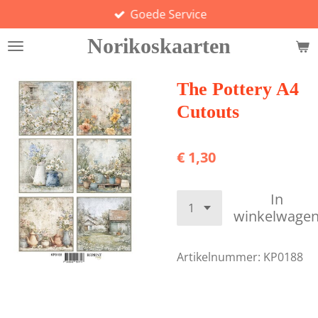
Goede Service
Ga
direct
Norikoskaarten
naar
de
hoofdinhoud
The Pottery A4
Cutouts
€ 1,30
In
winkelwage
Artikelnummer:
KP0188