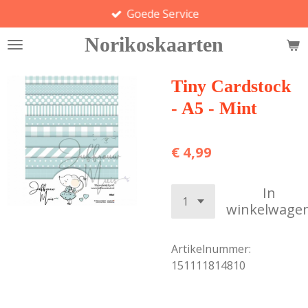
Goede Service
Ga
direct
Norikoskaarten
naar
de
hoofdinhoud
Tiny Cardstock
- A5 - Mint
€ 4,99
In
winkelwage
Artikelnummer:
151111814810