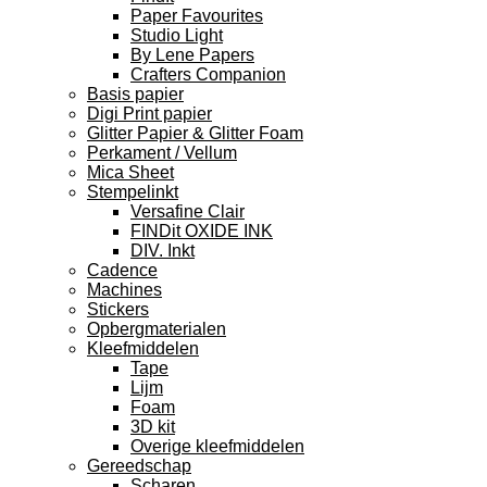
Paper Favourites
Studio Light
By Lene Papers
Crafters Companion
Basis papier
Digi Print papier
Glitter Papier & Glitter Foam
Perkament / Vellum
Mica Sheet
Stempelinkt
Versafine Clair
FINDit OXIDE INK
DIV. Inkt
Cadence
Machines
Stickers
Opbergmaterialen
Kleefmiddelen
Tape
Lijm
Foam
3D kit
Overige kleefmiddelen
Gereedschap
Scharen