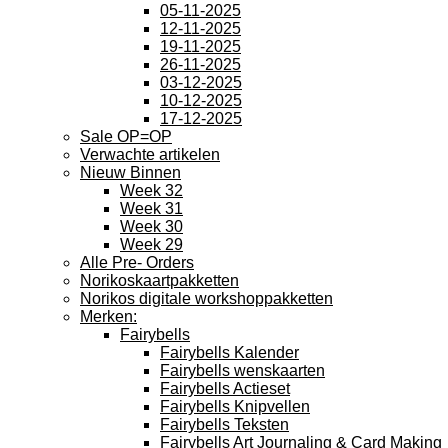
05-11-2025
12-11-2025
19-11-2025
26-11-2025
03-12-2025
10-12-2025
17-12-2025
Sale OP=OP
Verwachte artikelen
Nieuw Binnen
Week 32
Week 31
Week 30
Week 29
Alle Pre- Orders
Norikoskaartpakketten
Norikos digitale workshoppakketten
Merken:
Fairybells
Fairybells Kalender
Fairybells wenskaarten
Fairybells Actieset
Fairybells Knipvellen
Fairybells Teksten
Fairybells Art Journaling & Card Making