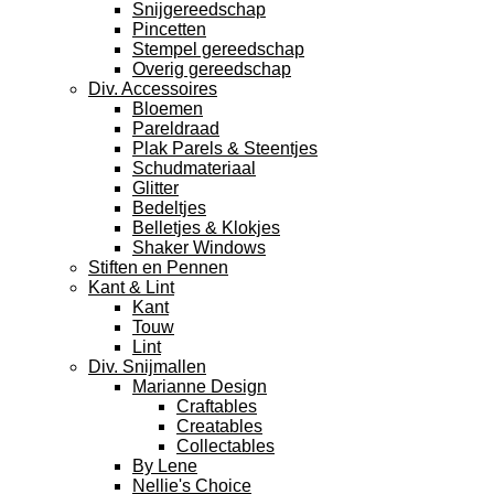
Snijgereedschap
Pincetten
Stempel gereedschap
Overig gereedschap
Div. Accessoires
Bloemen
Pareldraad
Plak Parels & Steentjes
Schudmateriaal
Glitter
Bedeltjes
Belletjes & Klokjes
Shaker Windows
Stiften en Pennen
Kant & Lint
Kant
Touw
Lint
Div. Snijmallen
Marianne Design
Craftables
Creatables
Collectables
By Lene
Nellie's Choice