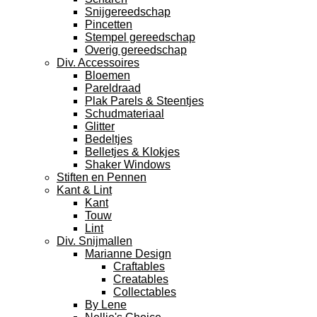
Snijgereedschap
Pincetten
Stempel gereedschap
Overig gereedschap
Div. Accessoires
Bloemen
Pareldraad
Plak Parels & Steentjes
Schudmateriaal
Glitter
Bedeltjes
Belletjes & Klokjes
Shaker Windows
Stiften en Pennen
Kant & Lint
Kant
Touw
Lint
Div. Snijmallen
Marianne Design
Craftables
Creatables
Collectables
By Lene