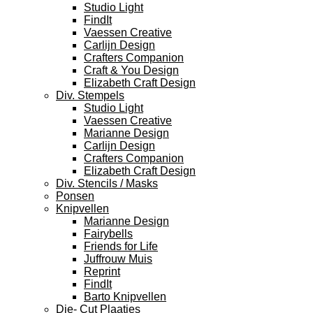
Studio Light
FindIt
Vaessen Creative
Carlijn Design
Crafters Companion
Craft & You Design
Elizabeth Craft Design
Div. Stempels
Studio Light
Vaessen Creative
Marianne Design
Carlijn Design
Crafters Companion
Elizabeth Craft Design
Div. Stencils / Masks
Ponsen
Knipvellen
Marianne Design
Fairybells
Friends for Life
Juffrouw Muis
Reprint
FindIt
Barto Knipvellen
Die- Cut Plaatjes