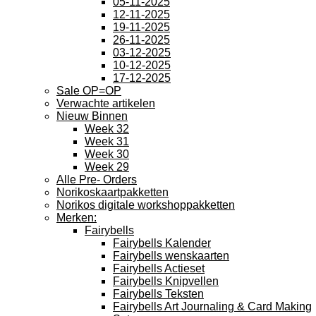
05-11-2025
12-11-2025
19-11-2025
26-11-2025
03-12-2025
10-12-2025
17-12-2025
Sale OP=OP
Verwachte artikelen
Nieuw Binnen
Week 32
Week 31
Week 30
Week 29
Alle Pre- Orders
Norikoskaartpakketten
Norikos digitale workshoppakketten
Merken:
Fairybells
Fairybells Kalender
Fairybells wenskaarten
Fairybells Actieset
Fairybells Knipvellen
Fairybells Teksten
Fairybells Art Journaling & Card Making