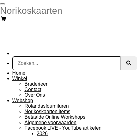
Ga
Norikoskaarten
direct
naar
de
hoofdinhoud
Home
Winkel
Braderieën
Contact
Over Ons
Webshop
Rolandasfournituren
Norikoskaarten items
Betaalde Online Workshops
Algemene voorwaarden
Facebook LIVE - YouTube artikelen
2026