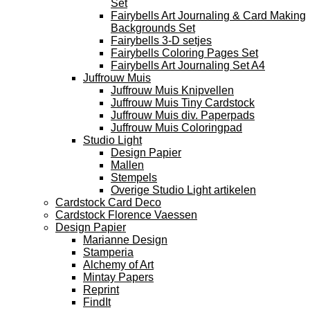
Set
Fairybells Art Journaling & Card Making
Backgrounds Set
Fairybells 3-D setjes
Fairybells Coloring Pages Set
Fairybells Art Journaling Set A4
Juffrouw Muis
Juffrouw Muis Knipvellen
Juffrouw Muis Tiny Cardstock
Juffrouw Muis div. Paperpads
Juffrouw Muis Coloringpad
Studio Light
Design Papier
Mallen
Stempels
Overige Studio Light artikelen
Cardstock Card Deco
Cardstock Florence Vaessen
Design Papier
Marianne Design
Stamperia
Alchemy of Art
Mintay Papers
Reprint
FindIt