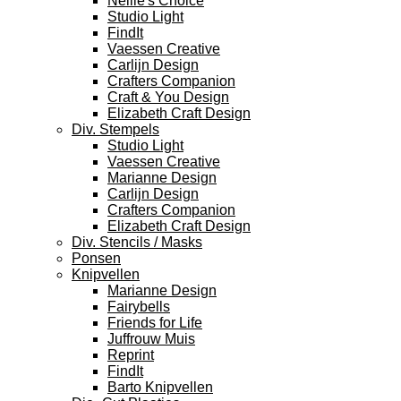
Nellie's Choice
Studio Light
FindIt
Vaessen Creative
Carlijn Design
Crafters Companion
Craft & You Design
Elizabeth Craft Design
Div. Stempels
Studio Light
Vaessen Creative
Marianne Design
Carlijn Design
Crafters Companion
Elizabeth Craft Design
Div. Stencils / Masks
Ponsen
Knipvellen
Marianne Design
Fairybells
Friends for Life
Juffrouw Muis
Reprint
FindIt
Barto Knipvellen