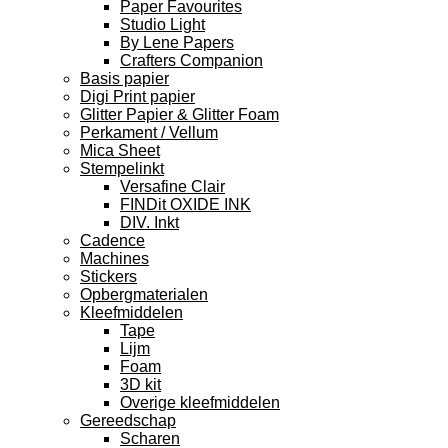
Paper Favourites
Studio Light
By Lene Papers
Crafters Companion
Basis papier
Digi Print papier
Glitter Papier & Glitter Foam
Perkament / Vellum
Mica Sheet
Stempelinkt
Versafine Clair
FINDit OXIDE INK
DIV. Inkt
Cadence
Machines
Stickers
Opbergmaterialen
Kleefmiddelen
Tape
Lijm
Foam
3D kit
Overige kleefmiddelen
Gereedschap
Scharen