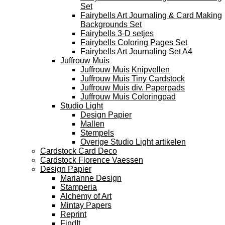
Set
Fairybells Art Journaling & Card Making
Backgrounds Set
Fairybells 3-D setjes
Fairybells Coloring Pages Set
Fairybells Art Journaling Set A4
Juffrouw Muis
Juffrouw Muis Knipvellen
Juffrouw Muis Tiny Cardstock
Juffrouw Muis div. Paperpads
Juffrouw Muis Coloringpad
Studio Light
Design Papier
Mallen
Stempels
Overige Studio Light artikelen
Cardstock Card Deco
Cardstock Florence Vaessen
Design Papier
Marianne Design
Stamperia
Alchemy of Art
Mintay Papers
Reprint
FindIt