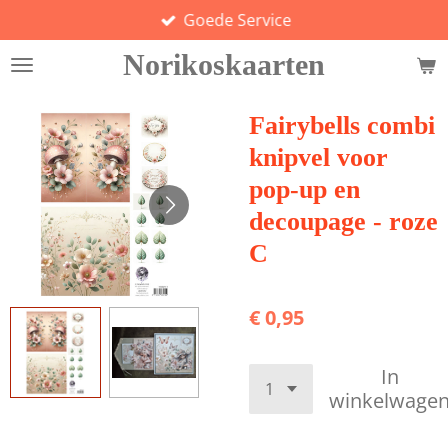
Goede Service
Ga
direct
Norikoskaarten
naar
de
hoofdinhoud
Fairybells combi
knipvel voor
pop-up en
decoupage - roze
C
€ 0,95
In
winkelwage