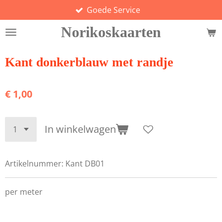
Goede Service
Ga
direct
Norikoskaarten
naar
de
hoofdinhoud
Kant donkerblauw met randje
€ 1,00
In winkelwagen
Artikelnummer:
Kant DB01
per meter