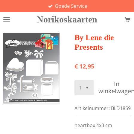
Goede Service
Ga
direct
Norikoskaarten
naar
de
hoofdinhoud
By Lene die
Presents
€ 12,95
In
winkelwage
Artikelnummer:
BLD1859
heartbox 4x3 cm