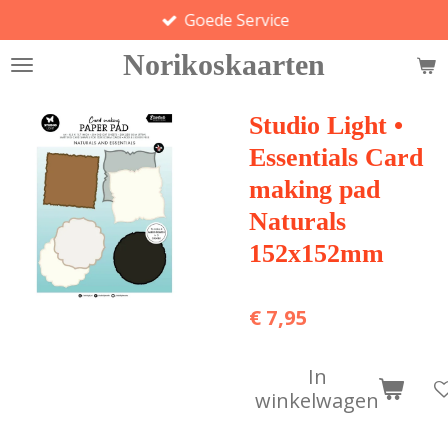
Goede Service
Ga
direct
Norikoskaarten
naar
de
hoofdinhoud
Studio Light •
Essentials Card
making pad
Naturals
152x152mm
€ 7,95
In
winkelwagen