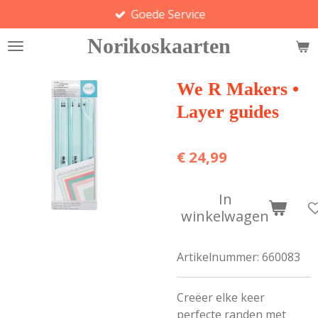
Goede Service
Ga
direct
Norikoskaarten
naar
de
hoofdinhoud
We R Makers •
Layer guides
€ 24,99
In
winkelwagen
Artikelnummer:
660083
Creëer elke keer
perfecte randen met