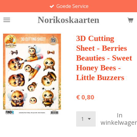
Goede Service
Ga
direct
Norikoskaarten
naar
de
hoofdinhoud
3D Cutting
Sheet - Berries
Beauties - Sweet
Honey Bees -
Little Buzzers
€ 0,80
In
winkelwage