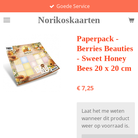
Goede Service
Ga
direct
Norikoskaarten
naar
de
hoofdinhoud
Paperpack -
Berries Beauties
- Sweet Honey
Bees 20 x 20 cm
€ 7,25
Laat het me weten
wanneer dit product
weer op voorraad is.