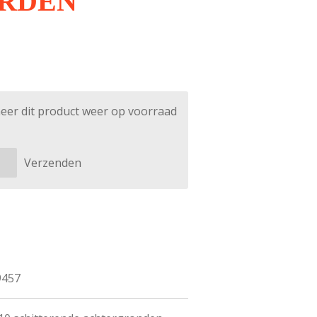
ARDEN
eer dit product weer op voorraad
Verzenden
9457