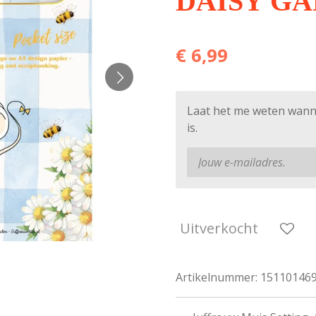
DAISY G
€ 6,99
Laat het me weten wann
is.
Uitverkocht
Artikelnummer:
15110146