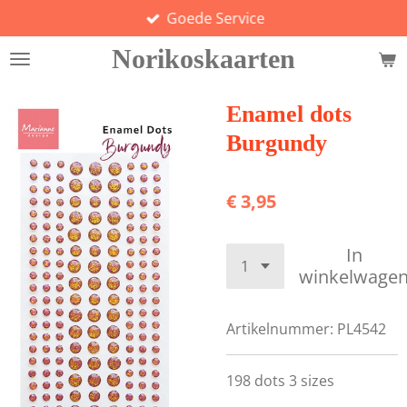
Goede Service
Ga
direct
Norikoskaarten
naar
de
hoofdinhoud
Enamel dots
Burgundy
€ 3,95
In
winkelwage
Artikelnummer:
PL4542
198 dots 3 sizes