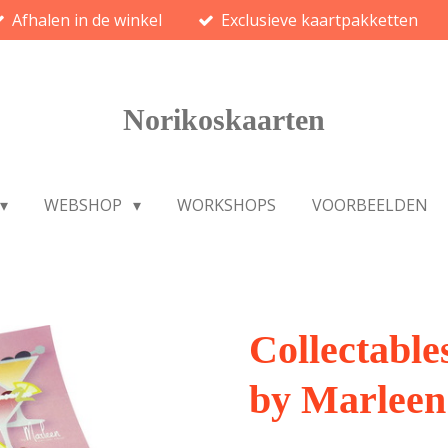
Afhalen in de winkel
Exclusieve kaartpakketten
Norikoskaarten
WEBSHOP
WORKSHOPS
VOORBEELDEN
Collectable
by Marleen