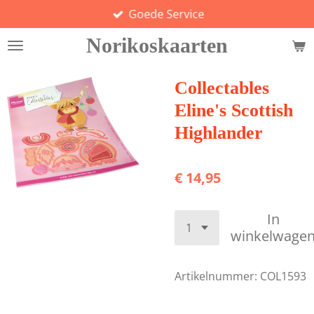
Goede Service
Ga
direct
Norikoskaarten
naar
de
hoofdinhoud
Collectables
Eline's Scottish
Highlander
€ 14,95
In
winkelwage
Artikelnummer:
COL1593