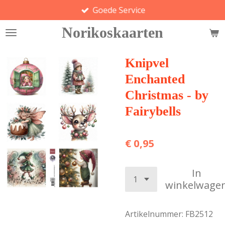
Goede Service
Ga
direct
Norikoskaarten
naar
de
hoofdinhoud
Knipvel
Enchanted
Christmas - by
Fairybells
€ 0,95
In
winkelwage
Artikelnummer:
FB2512