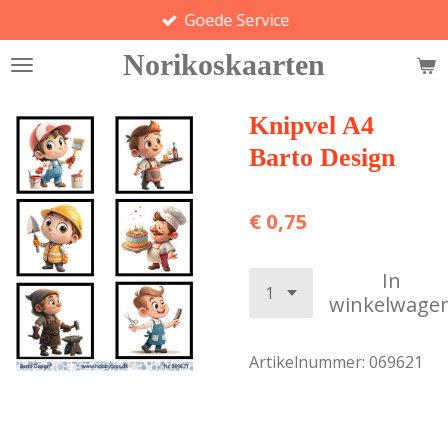
Goede Service
Ga
direct
Norikoskaarten
naar
de
hoofdinhoud
Knipvel A4
Barto Design
€ 0,75
In
winkelwage
Artikelnummer:
069621