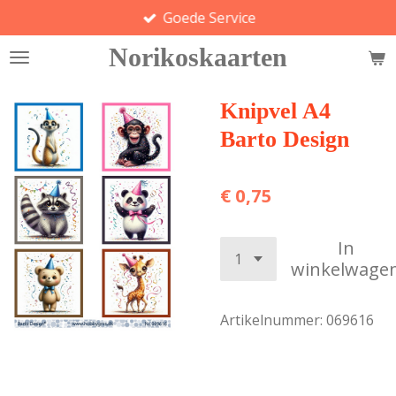
Goede Service
Ga
direct
Norikoskaarten
naar
de
hoofdinhoud
Knipvel A4
Barto Design
€ 0,75
In
winkelwage
Artikelnummer:
069616