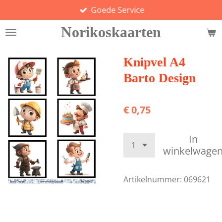
Goede Service
Ga
direct
Norikoskaarten
naar
de
hoofdinhoud
Knipvel A4
Barto Design
€ 0,75
In
winkelwage
Artikelnummer:
069621