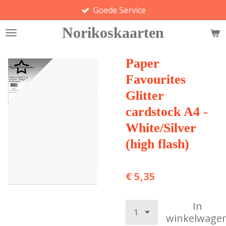
Goede Service
Ga
direct
Norikoskaarten
naar
de
hoofdinhoud
Paper
Favourites
Glitter
cardstock A4 -
White/Silver
(high flash)
€ 5,35
In
winkelwage