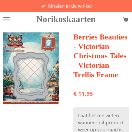
Afhalen in de winkel
Ga
direct
Norikoskaarten
naar
de
hoofdinhoud
Berries Beauties
- Victorian
Christmas Tales
- Victorian
Trellis Frame
€ 11,95
Laat het me weten
wanneer dit product
weer op voorraad is.