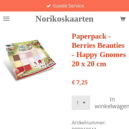
Goede Service
Ga
direct
Norikoskaarten
naar
de
hoofdinhoud
Paperpack -
Berries Beauties
- Happy Gnomes
20 x 20 cm
€ 7,25
In
winkelwage
Artikelnummer: